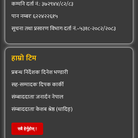
कम्पनि दर्ता नं.: ३७२९४४/८२/८३
पान नम्बरः ६२२४२२६१५
सूचना तथा प्रसारण विभाग दर्ता नं.–५३१८-२०८२/२०८३
हाम्रो टिम
प्रबन्ध निर्देशकः दिनेश भण्डारी
सह-सम्पादकः दिपक कार्की
संम्बाददाताः जनार्दन नेपाल
संम्बाददाताः केशब श्रेष्ठ (धादिङ्)
सबै हेर्नुहोस् !