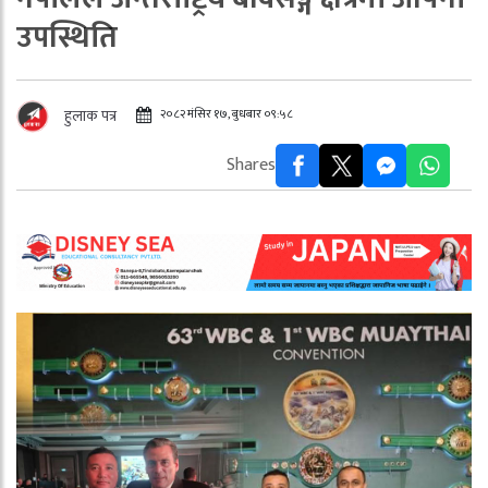
उपस्थिति
२०८२ मंसिर १७, बुधबार ०९:५८
हुलाक पत्र
Shares