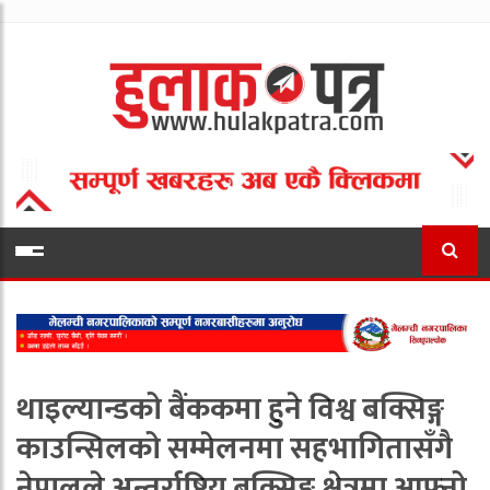
थाइल्यान्डको बैंककमा हुने विश्व बक्सिङ्ग
काउन्सिलको सम्मेलनमा सहभागितासँगै
नेपालले अन्तर्राष्ट्रिय बक्सिङ्ग क्षेत्रमा आफ्नो