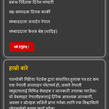
प्रबन्ध निर्देशकः दिनेश भण्डारी
सह-सम्पादकः दिपक कार्की
संम्बाददाताः जनार्दन नेपाल
संम्बाददाताः केशब श्रेष्ठ (धादिङ्)
सबै हेर्नुहोस् !
हाम्रो बारे
पाल्चोकी मिडिया नेटर्वक द्वारा संचालित हुलाक पत्र डट कम
एक नेपाली अनलाइन प्लेटफर्म हो, जसले नेपाली
समुदायलाई विभिन्न सेवाहरू र जानकारी उपलब्ध गराउँछ।
यो वेबसाइट नेपालीहरूलाई दैनिक आवश्यक जानकारी,
अवसर र स्रोतहरू सजिलै प्राप्त गर्नका लागि एक विश्वासिलो
प्लेटफर्मको रूपमा कार्य गर्दछ।