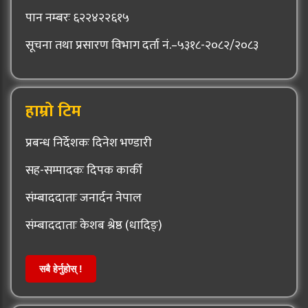
पान नम्बरः ६२२४२२६१५
सूचना तथा प्रसारण विभाग दर्ता नं.–५३१८-२०८२/२०८३
हाम्रो टिम
प्रबन्ध निर्देशकः दिनेश भण्डारी
सह-सम्पादकः दिपक कार्की
संम्बाददाताः जनार्दन नेपाल
संम्बाददाताः केशब श्रेष्ठ (धादिङ्)
सबै हेर्नुहोस् !