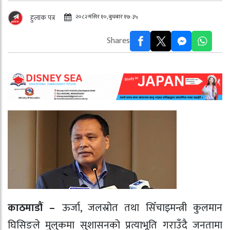
२०८२ मंसिर १०, बुधबार १७:३५
हुलाक पत्र
Shares
काठमाडौं
–
ऊर्जा, जलस्रोत तथा सिँचाइमन्त्री कुलमान
घिसिङले मुलुकमा सुशासनको प्रत्याभूति गराउँदै जनतामा