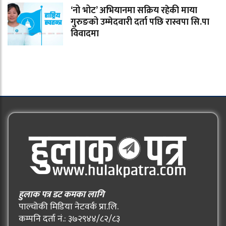
‘नो भोट’ अभियानमा सक्रिय रहेकी माया
गुरुङको उम्मेदवारी दर्ता पछि रास्वपा सि.पा
विवादमा
हुलाक पत्र डट कमका लागि
पाल्चोकी मिडिया नेटवर्क प्रा.लि.
कम्पनि दर्ता नं.: ३७२९४४/८२/८३