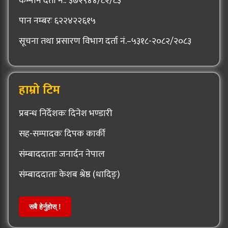
कम्पनि दर्ता नं.: ३७२९४४/८२/८३
पान नम्बरः ६२२४२२६१५
सूचना तथा प्रसारण विभाग दर्ता नं.–५३१८-२०८२/२०८३
हाम्रो टिम
प्रबन्ध निर्देशकः दिनेश भण्डारी
सह-सम्पादकः दिपक कार्की
संम्बाददाताः जनार्दन नेपाल
संम्बाददाताः केशब श्रेष्ठ (धादिङ्)
सबै हेर्नुहोस् !