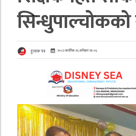
सिन्धुपाल्चोकको स
२०८२ कार्तिक २२, शनिबार २१:०६
हुलाक पत्र