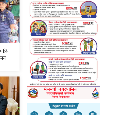
पपछि
गमन