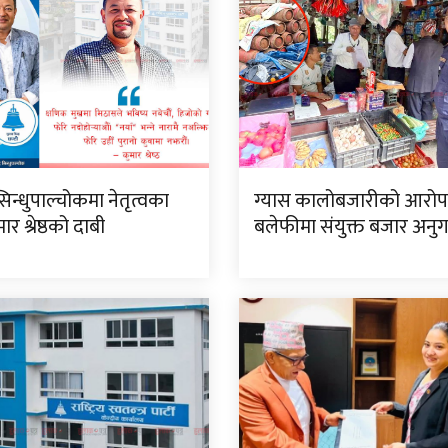
सिन्धुपाल्चोकमा नेतृत्वका
ग्यास कालोबजारीको आरो
र श्रेष्ठको दाबी
बलेफीमा संयुक्त बजार अनु