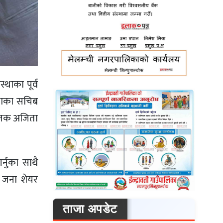
थाका पूर्व
्थाका सचिब
ंयोजक अजिता
्नुका साथै
४ जना शेयर
ताजा अपडेट