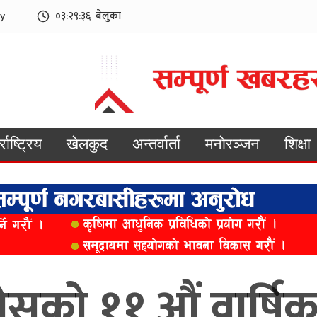
y
०३:२९:३८
बेलुका
्राष्ट्रिय
खेलकुद
अन्तर्वार्ता
मनोरञ्जन
शिक्षा
ोसको ११ औं वार्ष