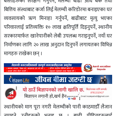
बस्तीहरुको संरक्षण गर्नुपर्ने, मेलम्ची बाढी अघि बैँक तथा
बित्तिय संस्थाबाट कर्जा लिई मेलम्ची करिडोरमा बनाइएका घर
व्यवसायको ऋण मिनाहा गर्नुपर्ने, बाढीबाट मृत्यु भएका
परिवारलाई प्रतिव्यक्ति १० लाख क्षतिपूर्ति दिइनुपर्ने, स्थानीय
सरकारमार्फत खानेपानीको लेबी उपलब्ध गराइनुपर्ने, नयाँ घर
निर्माणका लागि २० लाख अनुदान दिनुपर्ने लगायतका विभिन्न
मागहरु राखेका छन् ।
स्थानीयको माग पूरा नगरी मेलम्चीको पानी काठमाडौँ लैजान
नपाइने उनीहरुको भनाइ छ । बाढी पीडितहरुलाई