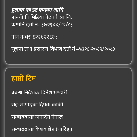
हुलाक पत्र डट कमका लागि
पाल्चोकी मिडिया नेटवर्क प्रा.लि.
कम्पनि दर्ता नं.: ३७२९४४/८२/८३
पान नम्बरः ६२२४२२६१५
सूचना तथा प्रसारण विभाग दर्ता नं.–५३१८-२०८२/२०८३
हाम्रो टिम
प्रबन्ध निर्देशकः दिनेश भण्डारी
सह-सम्पादकः दिपक कार्की
संम्बाददाताः जनार्दन नेपाल
संम्बाददाताः केशब श्रेष्ठ (धादिङ्)