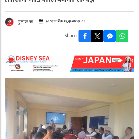
२०८२ कार्तिक १२, बुधबार २१:०६
हुलाक पत्र
Shares