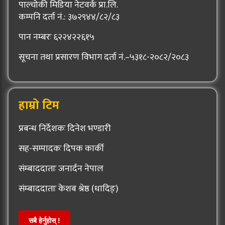
पाल्चोकी मिडिया नेटवर्क प्रा.लि.
कम्पनि दर्ता नं.: ३७२९४४/८२/८३
पान नम्बरः ६२२४२२६१५
सूचना तथा प्रसारण विभाग दर्ता नं.–५३१८-२०८२/२०८३
हाम्रो टिम
प्रबन्ध निर्देशकः दिनेश भण्डारी
सह-सम्पादकः दिपक कार्की
संम्बाददाताः जनार्दन नेपाल
संम्बाददाताः केशब श्रेष्ठ (धादिङ्)
सबै हेर्नुहोस् !