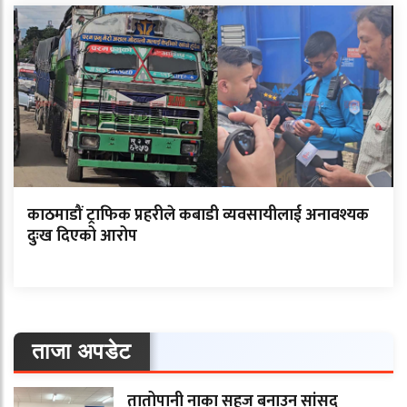
काठमाडौं ट्राफिक प्रहरीले कबाडी व्यवसायीलाई अनावश्यक
दुःख दिएको आरोप
ताजा अपडेट
तातोपानी नाका सहज बनाउन सांसद