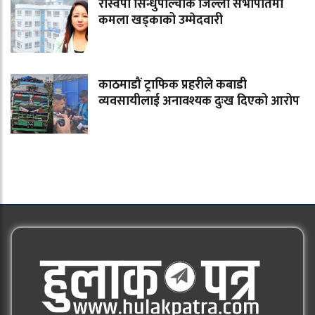
रास्वपा सिन्धुपाल्चोक जिल्ला सभापतिमा
कमला खड्काको उम्मेदवारी
काठमाडौं ट्राफिक प्रहरीले कबाडी
व्यवसायीलाई अनावश्यक दुःख दिएको आरोप