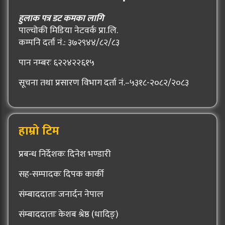
हुलाक पत्र डट कमका लागि
पाल्चोकी मिडिया नेटवर्क प्रा.लि.
कम्पनि दर्ता नं.: ३७२९४४/८२/८३
पान नम्बरः ६२२४२२६१५
सूचना तथा प्रसारण विभाग दर्ता नं.–५३१८-२०८२/२०८३
हाम्रो टिम
प्रबन्ध निर्देशकः दिनेश भण्डारी
सह-सम्पादकः दिपक कार्की
संम्बाददाताः जनार्दन नेपाल
संम्बाददाताः केशब श्रेष्ठ (धादिङ्)