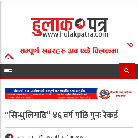
“सिन्धुलिगढि” ४६ वर्ष पछि पुनः रेकर्ड
२०८२ आश्विन ६, सोमबार २०:०८
हुलाक पत्र