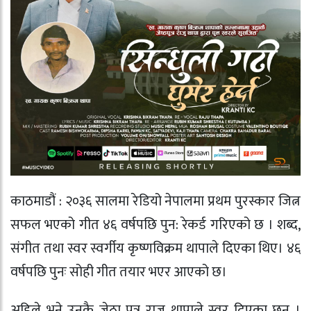
काठमाडौं : २०३६ सालमा रेडियो नेपालमा प्रथम पुरस्कार जित्न
सफल भएको गीत ४६ वर्षपछि पुन: रेकर्ड गरिएको छ । शब्द,
संगीत तथा स्वर स्वर्गीय कृष्णविक्रम थापाले दिएका थिए। ४६
वर्षपछि पुनः सोही गीत तयार भएर आएको छ।
अहिले भने उनकै जेठा पुत्र राजु थापाले स्वर दिएका छ्न् ।