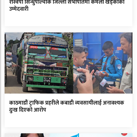
रास्वपा सिन्धुपाल्चोक जिल्ला सभापतिमा कमला खड्काको
उम्मेदवारी
काठमाडौं ट्राफिक प्रहरीले कबाडी व्यवसायीलाई अनावश्यक
दुःख दिएको आरोप