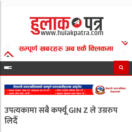
उपत्यकामा सबै कर्फ्यू GIN Z ले उग्ररुप
लिदैँ