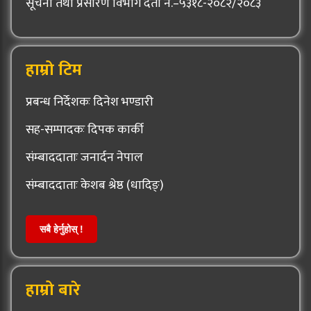
सूचना तथा प्रसारण विभाग दर्ता नं.–५३१८-२०८२/२०८३
हाम्रो टिम
प्रबन्ध निर्देशकः दिनेश भण्डारी
सह-सम्पादकः दिपक कार्की
संम्बाददाताः जनार्दन नेपाल
संम्बाददाताः केशब श्रेष्ठ (धादिङ्)
सबै हेर्नुहोस् !
हाम्रो बारे