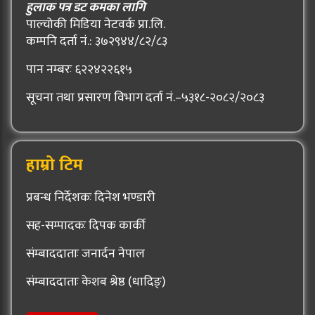
हुलाक पत्र डट कमका लागि
पाल्चोकी मिडिया नेटवर्क प्रा.लि.
कम्पनि दर्ता नं.: ३७२९४४/८२/८३
पान नम्बरः ६२२४२२६१५
सूचना तथा प्रसारण विभाग दर्ता नं.–५३१८-२०८२/२०८३
हाम्रो टिम
प्रबन्ध निर्देशकः दिनेश भण्डारी
सह-सम्पादकः दिपक कार्की
संम्बाददाताः जनार्दन नेपाल
संम्बाददाताः केशब श्रेष्ठ (धादिङ्)