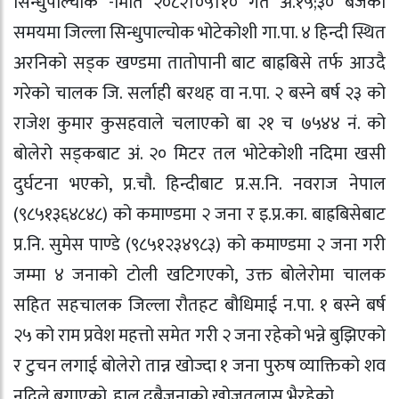
सिन्धुपाल्चोक -मिति २०८२।०५।१० गते अं.१५;३० बजेको
समयमा जिल्ला सिन्धुपाल्चोक भोटेकोशी गा.पा. ४ हिन्दी स्थित
अरनिको सड्क खण्डमा तातोपानी बाट बाह्रबिसे तर्फ आउदै
गरेको चालक जि. सर्लाही बरथह वा न.पा. २ बस्ने बर्ष २३ को
राजेश कुमार कुसहवाले चलाएको बा २१ च ७५४४ नं. को
बोलेरो सड्कबाट अं. २० मिटर तल भोटेकोशी नदिमा खसी
दुर्घटना भएको, प्र.चौ. हिन्दीबाट प्र.स.नि. नवराज नेपाल
(९८५१३६४८४८) को कमाण्डमा २ जना र इ.प्र.का. बाह्रबिसेबाट
प्र.नि. सुमेस पाण्डे (९८५१२३४९८३) को कमाण्डमा २ जना गरी
जम्मा ४ जनाको टोली खटिगएको, उक्त बोलेरोमा चालक
सहित सहचालक जिल्ला रौतहट बौधिमाई न.पा. १ बस्ने बर्ष
२५ को राम प्रवेश महत्तो समेत गरी २ जना रहेको भन्ने बुझिएको
र टुचन लगाई बोलेरो तान्न खोज्दा १ जना पुरुष व्याक्तिको शव
नदिले बगाएको, हाल दुबैजनाको खोजतलास भैरहेको,