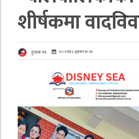
शीर्षकमा वादविवा
२०८२ भाद्र ६, शुक्रबार १९:२७
हुलाक पत्र