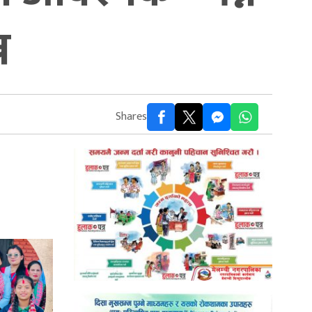
न
Shares