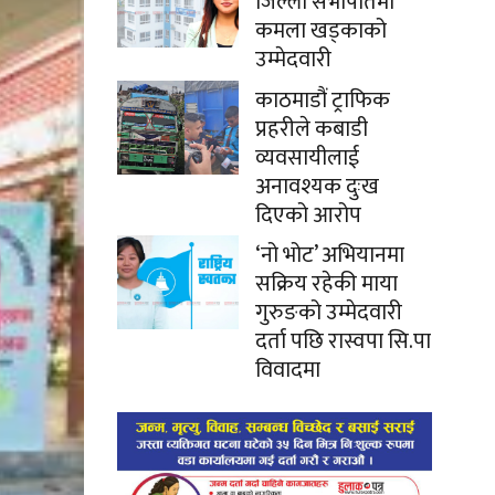
जिल्ला सभापतिमा
कमला खड्काको
उम्मेदवारी
काठमाडौं ट्राफिक
प्रहरीले कबाडी
व्यवसायीलाई
अनावश्यक दुःख
दिएको आरोप
‘नो भोट’ अभियानमा
सक्रिय रहेकी माया
गुरुङको उम्मेदवारी
दर्ता पछि रास्वपा सि.पा
विवादमा