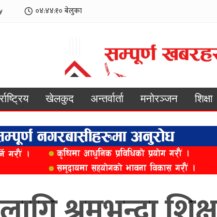
y
०४:४४:१२
बेलुका
्राष्ट्रिय
खेलकुद
अन्तर्वार्ता
मनोरञ्जन
शिक्षा
गि श्रमभन्दा शिक्ष