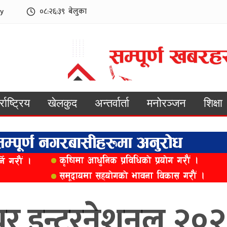
y
०८:२६:४१
बेलुका
्राष्ट्रिय
खेलकुद
अन्तर्वार्ता
मनोरञ्जन
शिक्षा
र इन्टरनेशनल २०२५