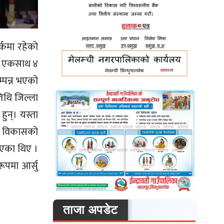
्कमा रहेको
ेर एकसाथ ४
्पन्न भएको
तिथि जिल्ला
ुन्। यस्ता
त्व विकासको
िइएका थिए ।
रूपमा आर्सु
ताजा अपडेट