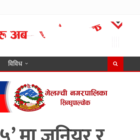
विविध
’ मा जुनियर र