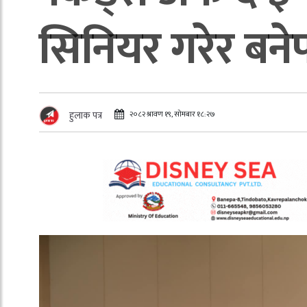
सिनियर गरेर बन
२०८२ श्रावण १९, सोमबार १८:२७
हुलाक पत्र