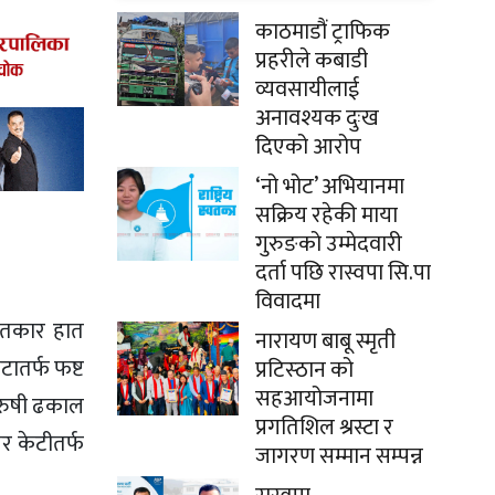
काठमाडौं ट्राफिक
प्रहरीले कबाडी
व्यवसायीलाई
अनावश्यक दुःख
दिएको आरोप
‘नो भोट’ अभियानमा
सक्रिय रहेकी माया
गुरुङको उम्मेदवारी
दर्ता पछि रास्वपा सि.पा
विवादमा
्जितकार हात
नारायण बाबू स्मृती
टातर्फ फष्ट
प्रटिस्ठान को
सहआयोजनामा
आरुषी ढकाल
प्रगतिशिल श्रस्टा र
यर केटीतर्फ
जागरण सम्मान सम्पन्न