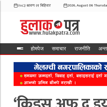
2026, August 06 Thursda
होमपेज
समाचार
राजनीति
अन्तर
भिडियो
‘किड्स अफ द इय