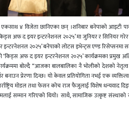
ेजमा एकसाथ ४ विजेता छानिएका छन् ।शनिबार बनेपाको आइटी पार
बाट ‘किड्स अफ द इयर इन्टरनेशनल २०२५’ मा जुनियर र सिनियर गर
 इन्टरनेशनल २०२५’ बनेपाको लोटस इभेन्ट्स एण्ड रिसेप्सनमा सम
गरेको ‘किड्स अफ द इयर इन्टरनेशनल २०२५’ कार्यक्रमका प्रमुख अ
र्यक्रममा बोल्दै “आजका बालबालिका नै भोलीको देशको नेतृत्व ह
्भर बनाउन प्रेरणा दिन्छ। यो केवल प्रतियोगिता नभई एक व्यक्ति
न अन्तर्राष्ट्रिय मोडल तथा फेसन कोच राज फैजुलाई विशेष धन्यवाद द
 गौतमलाई सम्मान गरिएको थियो। साथै, सामाजिक उत्कृष्ट संस्थाको 