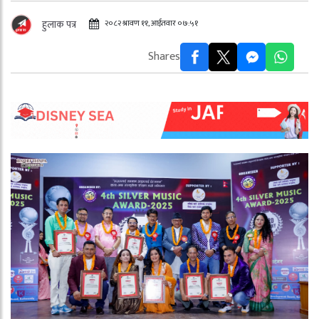
२०८२ श्रावण ११, आईतवार ०७:५१
हुलाक पत्र
Shares