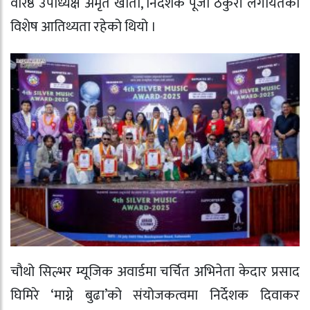
वरिष्ठ उपाध्यक्ष अमृत खाती, निर्देशक पूजा ठकुरी लगायतको
विशेष आतिथ्यता रहेको थियो ।
चौथो सिल्भर म्यूजिक अवार्डमा चर्चित अभिनेता केदार प्रसाद
घिमिरे ‘माग्ने बुढा’को संयोजकत्वमा निर्देशक दिवाकर