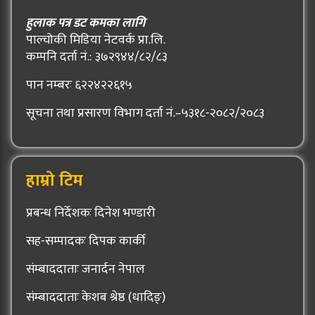
हुलाक पत्र डट कमका लागि
पाल्चोकी मिडिया नेटवर्क प्रा.लि.
कम्पनि दर्ता नं.: ३७२९४४/८२/८३
पान नम्बरः ६२२४२२६१५
सूचना तथा प्रसारण विभाग दर्ता नं.–५३१८-२०८२/२०८३
हाम्रो टिम
प्रबन्ध निर्देशकः दिनेश भण्डारी
सह-सम्पादकः दिपक कार्की
संम्बाददाताः जनार्दन नेपाल
संम्बाददाताः केशब श्रेष्ठ (धादिङ्)