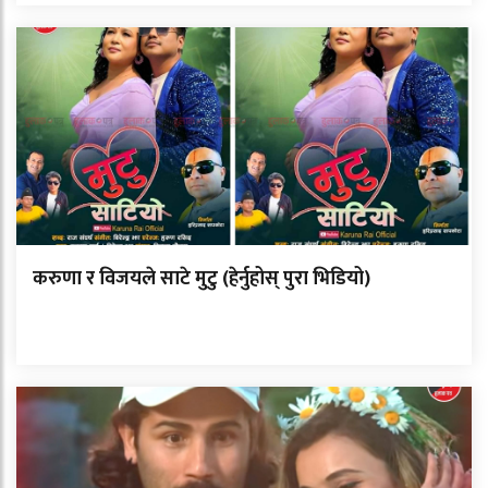
करुणा र विजयले साटे मुटु (हेर्नुहोस् पुरा भिडियो)