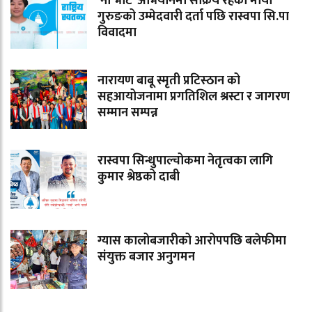
‘नो भोट’ अभियानमा सक्रिय रहेकी माया
गुरुङको उम्मेदवारी दर्ता पछि रास्वपा सि.पा
विवादमा
नारायण बाबू स्मृती प्रटिस्ठान को
सहआयोजनामा प्रगतिशिल श्रस्टा र जागरण
सम्मान सम्पन्न
रास्वपा सिन्धुपाल्चोकमा नेतृत्वका लागि
कुमार श्रेष्ठको दाबी
ग्यास कालोबजारीको आरोपपछि बलेफीमा
संयुक्त बजार अनुगमन