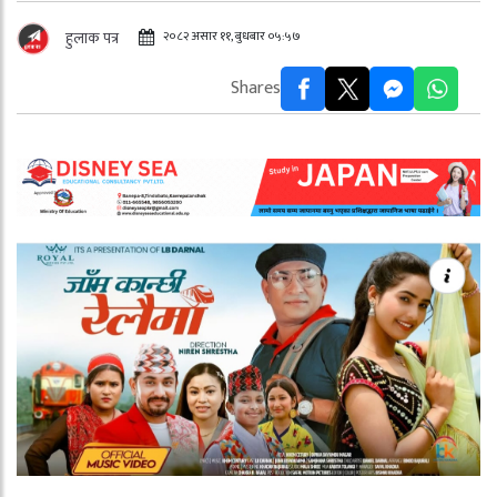
२०८२ असार ११, बुधबार ०५:५७
हुलाक पत्र
Shares