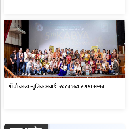
पाँचौं काव्य म्युजिक अवार्ड–२०८३ भव्य रूपमा सम्पन्न