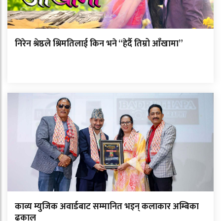
निरेन श्रेष्ठले श्रिमतिलाई किन भने “हेर्दै तिम्रो आँखामा”
काव्य म्युजिक अवार्डबाट सम्मानित भइन् कलाकार अम्बिका
ढकाल