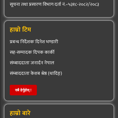
सूचना तथा प्रसारण विभाग दर्ता नं.–५३१८-२०८२/२०८३
हाम्रो टिम
प्रबन्ध निर्देशकः दिनेश भण्डारी
सह-सम्पादकः दिपक कार्की
संम्बाददाताः जनार्दन नेपाल
संम्बाददाताः केशब श्रेष्ठ (धादिङ्)
सबै हेर्नुहोस् !
हाम्रो बारे