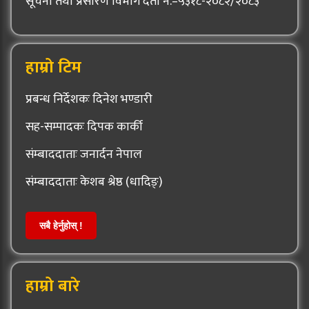
सूचना तथा प्रसारण विभाग दर्ता नं.–५३१८-२०८२/२०८३
हाम्रो टिम
प्रबन्ध निर्देशकः दिनेश भण्डारी
सह-सम्पादकः दिपक कार्की
संम्बाददाताः जनार्दन नेपाल
संम्बाददाताः केशब श्रेष्ठ (धादिङ्)
सबै हेर्नुहोस् !
हाम्रो बारे