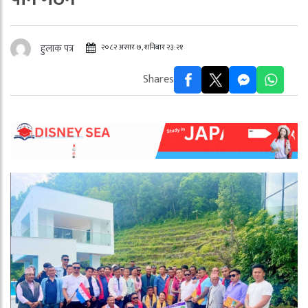
२०८२ असार ७, शनिबार २३:२१
हुलाक पत्र
Shares