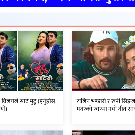
िजयले साटे मुटु (हेर्नुहोस्
राजिन भण्डारी र रुपी सिङ्
ियो)
मगरको स्वरमा नयाँ गीत सा