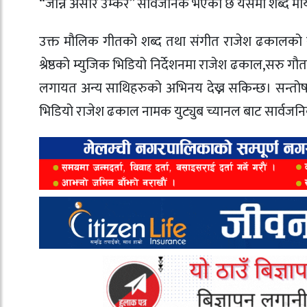
“जान्न असार उम्केर” सार्वजनिक भएको छ यसमा शब्द माया
उक्त मौलिक गीतको शब्द तथा संगीत राजेश ढकालको
श्रेष्ठको म्युजिक भिडियो निर्देशनमा राजेश ढकाल,सरु ग
लगायत अन्य साथिहरुको अभिनय देख्न सकिन्छ। सन्तोष
भिडियो राजेश ढकाल नामक युट्युब च्यानल बाट सार्वज