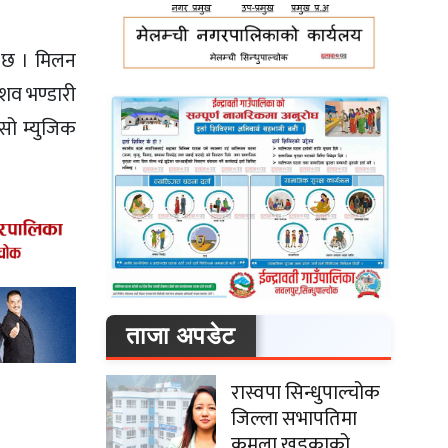
 छ । मिलन
ेशव भण्डारी
सो म्युजिक
ताजा अपडेट
रास्वपा सिन्धुपाल्चोक
जिल्ला सभापतिमा
कमला खड्काको