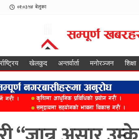
०१:०३:५६
बेलुका
्राष्ट्रिय
खेलकुद
अन्तर्वार्ता
मनोरञ्जन
शिक्षा
री “जान्न असार उम्क