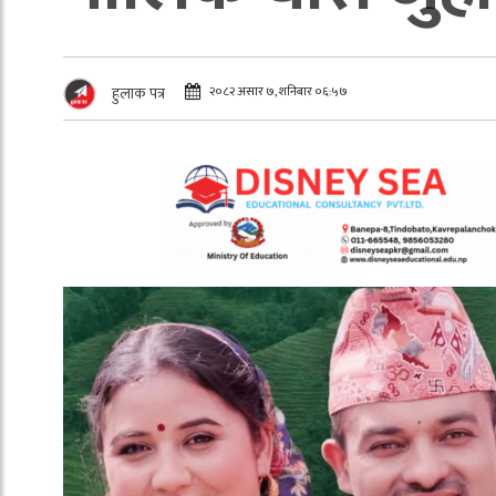
२०८२ असार ७, शनिबार ०६:५७
हुलाक पत्र