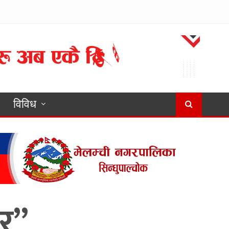
विविध
ेर”