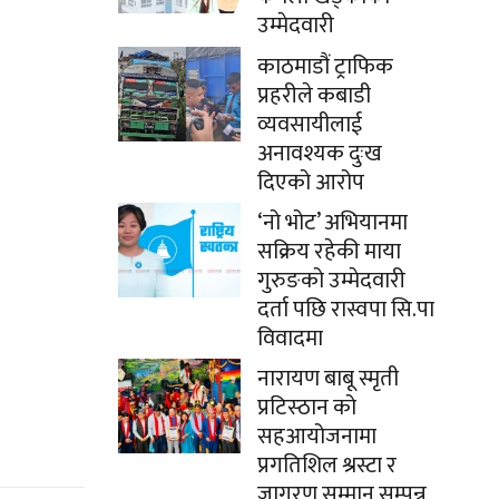
उम्मेदवारी
काठमाडौं ट्राफिक
प्रहरीले कबाडी
व्यवसायीलाई
अनावश्यक दुःख
दिएको आरोप
‘नो भोट’ अभियानमा
सक्रिय रहेकी माया
गुरुङको उम्मेदवारी
दर्ता पछि रास्वपा सि.पा
विवादमा
नारायण बाबू स्मृती
प्रटिस्ठान को
सहआयोजनामा
प्रगतिशिल श्रस्टा र
जागरण सम्मान सम्पन्न