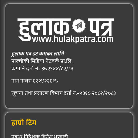
हुलाक पत्र डट कमका लागि
पाल्चोकी मिडिया नेटवर्क प्रा.लि.
कम्पनि दर्ता नं.: ३७२९४४/८२/८३
पान नम्बरः ६२२४२२६१५
सूचना तथा प्रसारण विभाग दर्ता नं.–५३१८-२०८२/२०८३
हाम्रो टिम
प्रबन्ध निर्देशकः दिनेश भण्डारी