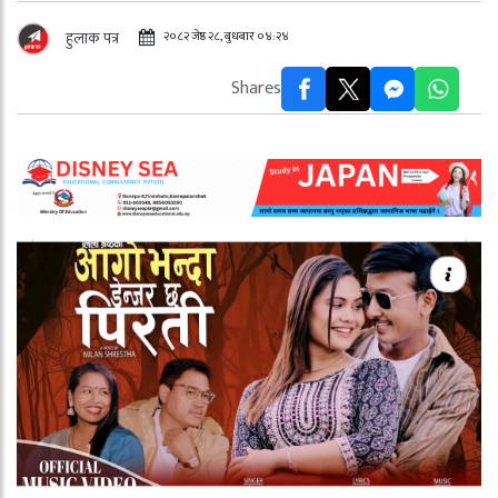
२०८२ जेष्ठ २८, बुधबार ०४:२४
हुलाक पत्र
Shares