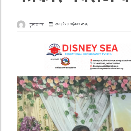
२०८१ चैत्र ३, आईतवार २१:२६
हुलाक पत्र