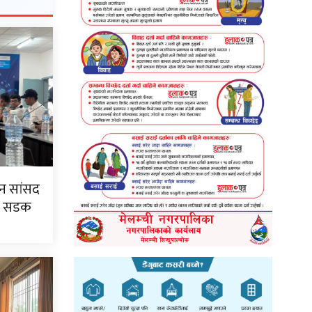
न सांसद
खि सडक