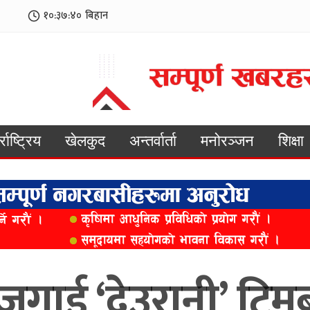
१०:३७:४२
बिहान
्राष्ट्रिय
खेलकुद
अन्तर्वार्ता
मनोरञ्जन
शिक्षा
जगाई ‘देउरानी’ टिम