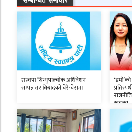
सम्बन्धित समाचार
रास्वपा सिन्धुपाल्चोक अधिवेशन
‘डमी’क
सम्पन्न तर बिबादको घेरै-घेरामा
प्रतिस्पर
राजनीति
खड्का