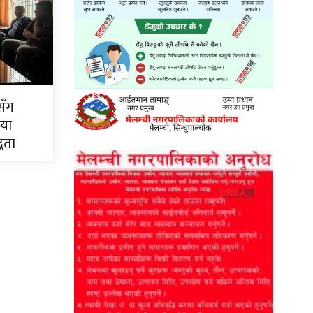
सँग
्या
्धता