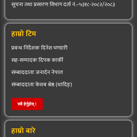
सूचना तथा प्रसारण विभाग दर्ता नं.–५३१८-२०८२/२०८३
हाम्रो टिम
प्रबन्ध निर्देशकः दिनेश भण्डारी
सह-सम्पादकः दिपक कार्की
संम्बाददाताः जनार्दन नेपाल
संम्बाददाताः केशब श्रेष्ठ (धादिङ्)
सबै हेर्नुहोस् !
हाम्रो बारे