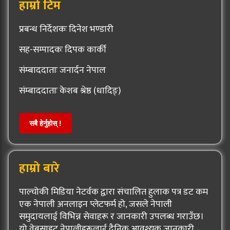
हाम्रो टिम
प्रबन्ध निर्देशकः दिनेश भण्डारी
सह-सम्पादकः दिपक कार्की
संम्बाददाताः जनार्दन नेपाल
संम्बाददाताः केशब श्रेष्ठ (धादिङ्)
सबै हेर्नुहोस् !
हाम्रो बारे
पाल्चोकी मिडिया नेटर्वक द्वारा संचालित हुलाक पत्र डट कम
एक नेपाली अनलाइन प्लेटफर्म हो, जसले नेपाली
समुदायलाई विभिन्न सेवाहरू र जानकारी उपलब्ध गराउँछ।
यो वेबसाइट नेपालीहरूलाई दैनिक आवश्यक जानकारी,