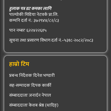
हुलाक पत्र डट कमका लागि
पाल्चोकी मिडिया नेटवर्क प्रा.लि.
कम्पनि दर्ता नं.: ३७२९४४/८२/८३
पान नम्बरः ६२२४२२६१५
सूचना तथा प्रसारण विभाग दर्ता नं.–५३१८-२०८२/२०८३
हाम्रो टिम
प्रबन्ध निर्देशकः दिनेश भण्डारी
सह-सम्पादकः दिपक कार्की
संम्बाददाताः जनार्दन नेपाल
संम्बाददाताः केशब श्रेष्ठ (धादिङ्)