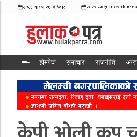
2026, August 06 Thursda
होमपेज
समाचार
राजनीति
अन्तर
भिडियो
केपी ओली कप च