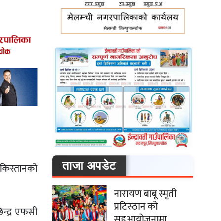
ताजा अपडेट
ेकिस्तानको
नारायण बाबू स्मृती
प्रटिस्ठान को
न्द्र एफसी
सहआयोजनामा