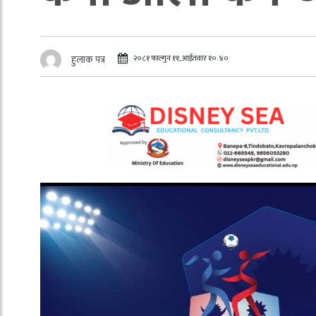
२०८१ फाल्गुन ११, आईतवार १०:४०
हुलाक पत्र