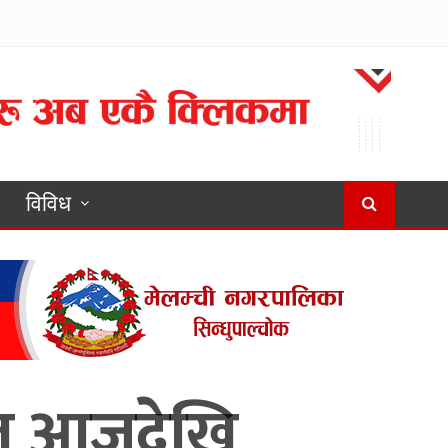
विविध
बल आजदेखि