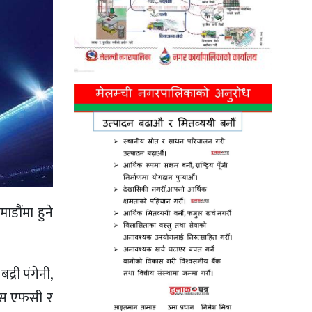
डौंमा हुने
्री पंगेनी,
ल्स एफसी र