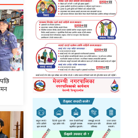
पपछि
गमन