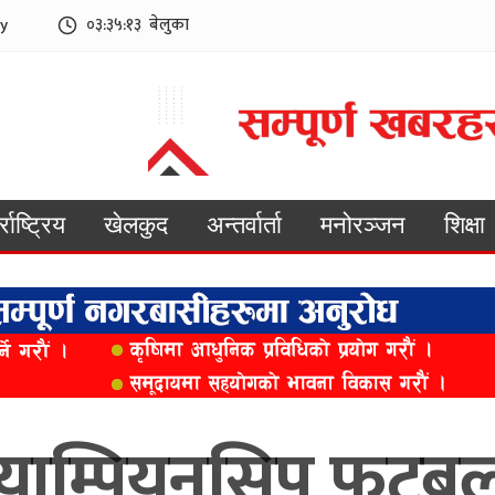
y
०३:३५:१५
बेलुका
्राष्ट्रिय
खेलकुद
अन्तर्वार्ता
मनोरञ्जन
शिक्षा
्याम्पियनसिप फुट