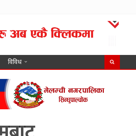
विविध
रमबाट