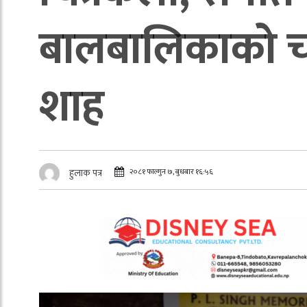
बालबालिकाको चौत
शाह
२०८१ फाल्गुन ७, बुधबार १६:५६
हुलाक पत्र