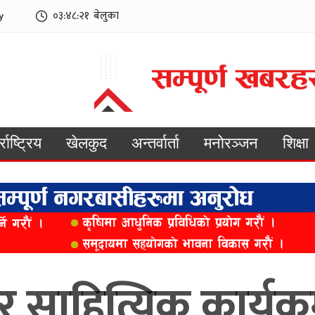
y
०३:४८:२३
बेलुका
्राष्ट्रिय
खेलकुद
अन्तर्वार्ता
मनोरञ्जन
शिक्षा
र साहित्यिक कार्यक्