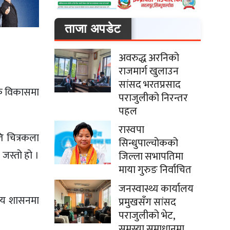
ताजा अपडेट
अवरुद्ध अरनिको
राजमार्ग खुलाउन
सांसद भरतप्रसाद
िक विकासमा
पराजुलीको निरन्तर
पहल
रास्वपा
ि चित्रकला
सिन्धुपाल्चोकको
 जस्तो हो ।
जिल्ला सभापतिमा
माया गुरुङ निर्वाचित
जनस्वास्थ्य कार्यालय
ानीय शासनमा
प्रमुखसँग सांसद
पराजुलीको भेट,
समस्या समाधानमा