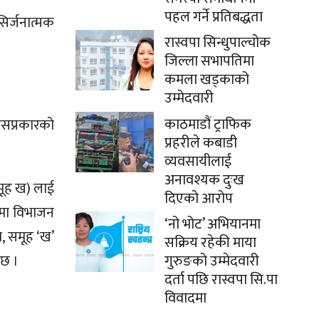
पहल गर्ने प्रतिबद्धता
िर्जनात्मक
रास्वपा सिन्धुपाल्चोक
जिल्ला सभापतिमा
कमला खड्काको
उम्मेदवारी
काठमाडौं ट्राफिक
सप्रकारको
प्रहरीले कबाडी
व्यवसायीलाई
अनावश्यक दुःख
समूह ख) लाई
दिएको आरोप
हमा विभाजन
‘नो भोट’ अभियानमा
र, समूह ‘ख’
सक्रिय रहेकी माया
गुरुङको उम्मेदवारी
ेछ ।
दर्ता पछि रास्वपा सि.पा
विवादमा