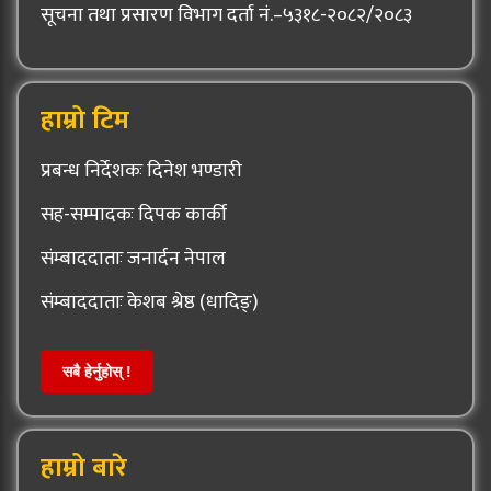
सूचना तथा प्रसारण विभाग दर्ता नं.–५३१८-२०८२/२०८३
हाम्रो टिम
प्रबन्ध निर्देशकः दिनेश भण्डारी
सह-सम्पादकः दिपक कार्की
संम्बाददाताः जनार्दन नेपाल
संम्बाददाताः केशब श्रेष्ठ (धादिङ्)
सबै हेर्नुहोस् !
हाम्रो बारे