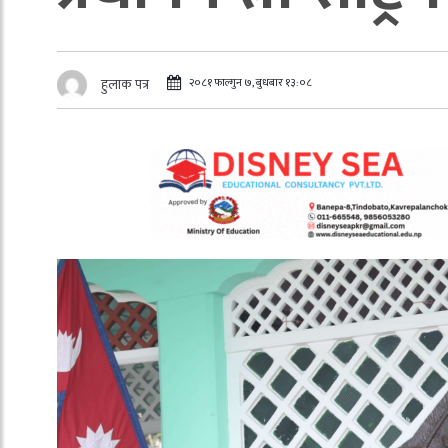
२०८१ फाल्गुन ७, बुधबार १३:०८
हुलाक पत्र