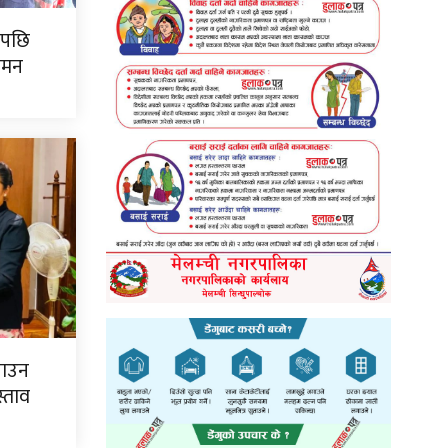
पपछि
गमन
्याउन
्ताव