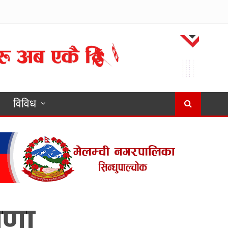
विविध
ोषणा