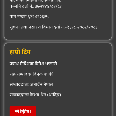
पाल्चोकी मिडिया नेटवर्क प्रा.लि.
कम्पनि दर्ता नं.: ३७२९४४/८२/८३
पान नम्बरः ६२२४२२६१५
सूचना तथा प्रसारण विभाग दर्ता नं.–५३१८-२०८२/२०८३
हाम्रो टिम
प्रबन्ध निर्देशकः दिनेश भण्डारी
सह-सम्पादकः दिपक कार्की
संम्बाददाताः जनार्दन नेपाल
संम्बाददाताः केशब श्रेष्ठ (धादिङ्)
सबै हेर्नुहोस् !