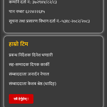
कम्पनि दर्ता नं.: ३७२९४४/८२/८३
पान नम्बरः ६२२४२२६१५
सूचना तथा प्रसारण विभाग दर्ता नं.–५३१८-२०८२/२०८३
हाम्रो टिम
प्रबन्ध निर्देशकः दिनेश भण्डारी
सह-सम्पादकः दिपक कार्की
संम्बाददाताः जनार्दन नेपाल
संम्बाददाताः केशब श्रेष्ठ (धादिङ्)
सबै हेर्नुहोस् !