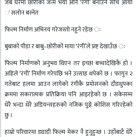
जब घरमा छोरीको जन्म भयो अनि ‘रंगी’ बनाउने सोच आयो
ः सलोन बस्नेत
फिल्म निर्माण अभिनय गरेजस्तो नहुने रहेछ ः
बुबाको पीडा र बाबु–छोरीको माया ‘रंगी’ले प्रष्ट देखाउँछ ः
फिल्म निर्माणको अनुभव थिएन तर इच्छा बच्चादेखिकै हो ।
अहिले ‘रंगी’ निर्माण गरेपछि भने उत्साह थपेको छ । फागुन २
गतेबाट हलमा आउन लागेको रंगीकै प्रमोसनको दौडधुपका
क्रममा सकरात्मक प्रतिक्रिया पनि आइरहेको छ । सकेसम्म
धेरै भन्दा धेरै अडियन्सहरुकोे नजिक पुग्ने कोशिस गरिरहेको
छु ।
हाम्रो परिवारमा ड्याडी फिल्म मेकर नै हुनुहुन्छ । उहाँबाटै धेरै