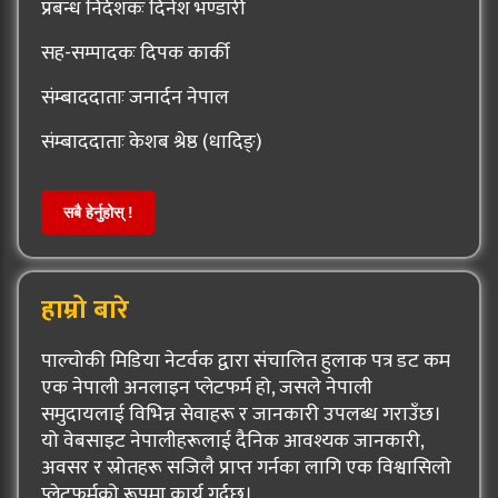
प्रबन्ध निर्देशकः दिनेश भण्डारी
सह-सम्पादकः दिपक कार्की
संम्बाददाताः जनार्दन नेपाल
संम्बाददाताः केशब श्रेष्ठ (धादिङ्)
सबै हेर्नुहोस् !
हाम्रो बारे
पाल्चोकी मिडिया नेटर्वक द्वारा संचालित हुलाक पत्र डट कम
एक नेपाली अनलाइन प्लेटफर्म हो, जसले नेपाली
समुदायलाई विभिन्न सेवाहरू र जानकारी उपलब्ध गराउँछ।
यो वेबसाइट नेपालीहरूलाई दैनिक आवश्यक जानकारी,
अवसर र स्रोतहरू सजिलै प्राप्त गर्नका लागि एक विश्वासिलो
प्लेटफर्मको रूपमा कार्य गर्दछ।