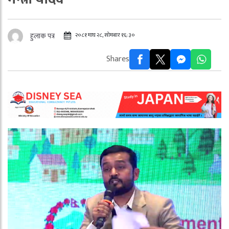
२०८१ माघ २८, सोमबार १६:३०
हुलाक पत्र
Shares