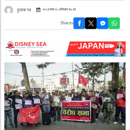
२०८१ माघ २८, सोमबार १५:११
हुलाक पत्र
Shares