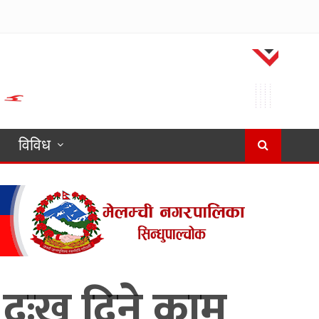
विविध
दुःख दिने काम