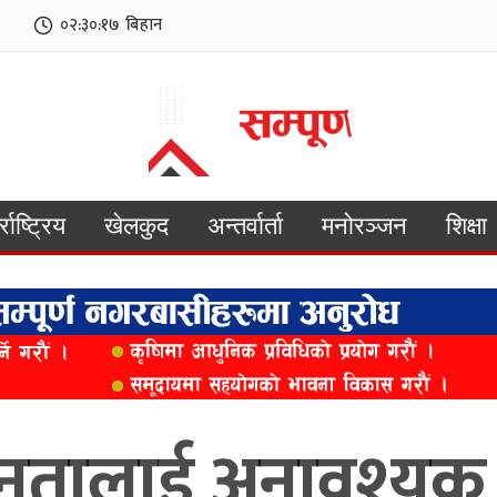
०२:३०:१८
बिहान
्राष्ट्रिय
खेलकुद
अन्तर्वार्ता
मनोरञ्जन
शिक्षा
जनतालाई अनावश्यक 