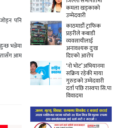
जिल्ला सभापतिमा
कमला खड्काको
उम्मेदवारी
जोड्न पनि
काठमाडौं ट्राफिक
प्रहरीले कबाडी
व्यवसायीलाई
्छ भन्नेमा
अनावश्यक दुःख
दिएको आरोप
 जनतासँग आम
‘नो भोट’ अभियानमा
सक्रिय रहेकी माया
गुरुङको उम्मेदवारी
दर्ता पछि रास्वपा सि.पा
विवादमा