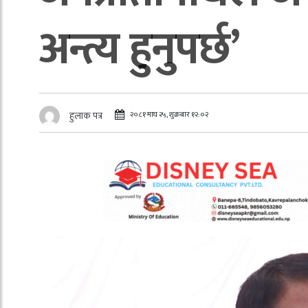
अन्त्य हुनुपर्छ’
२०८१ माघ २५, शुक्रबार १२:०२
हुलाक पत्र