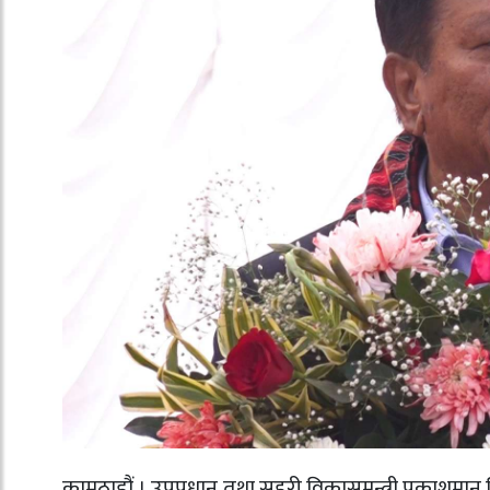
कामठाडौं । उपप्रधान तथा सहरी विकासमन्त्री प्रकाशमा