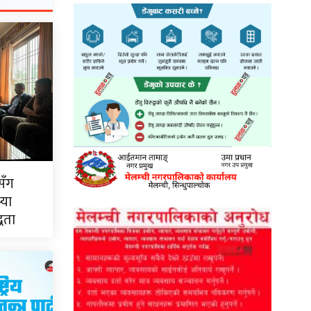
सँग
्या
्धता