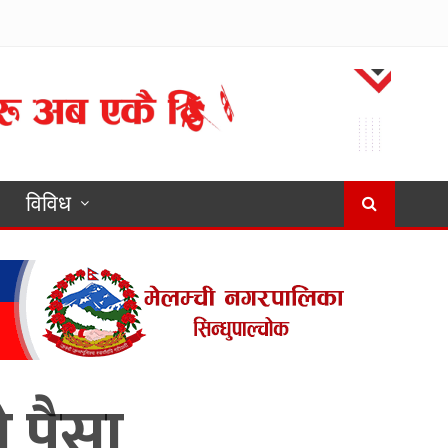
विविध
 पैसा