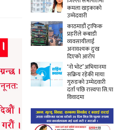
जिल्ला सभापतिमा
कमला खड्काको
उम्मेदवारी
काठमाडौं ट्राफिक
प्रहरीले कबाडी
व्यवसायीलाई
अनावश्यक दुःख
दिएको आरोप
‘नो भोट’ अभियानमा
सक्रिय रहेकी माया
गुरुङको उम्मेदवारी
दर्ता पछि रास्वपा सि.पा
विवादमा