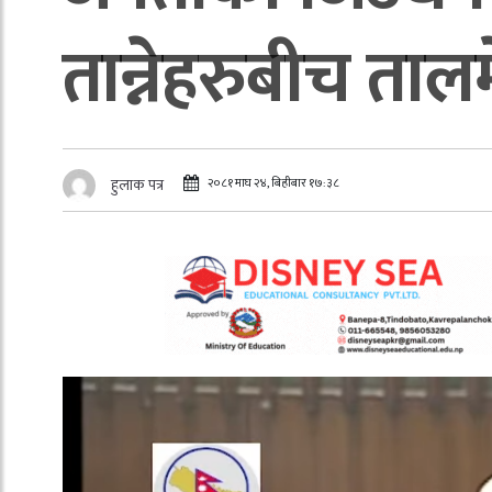
तान्नेहरुबीच ताल
२०८१ माघ २४, बिहीबार १७:३८
हुलाक पत्र