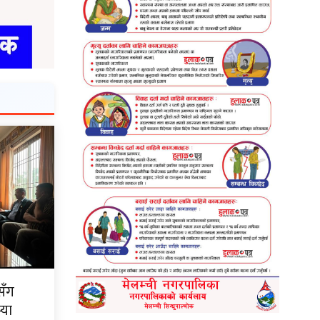
सँग
्या