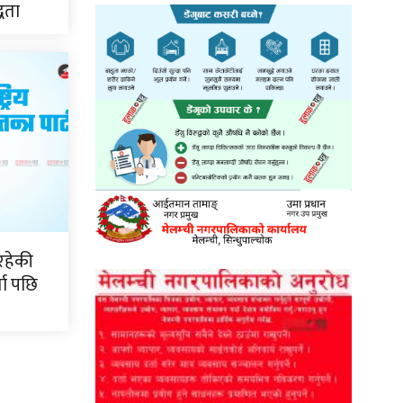
्धता
रहेकी
ता पछि