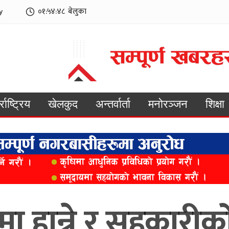
y
०१:५४:५०
बेलुका
्राष्ट्रिय
खेलकुद
अन्तर्वार्ता
मनोरञ्जन
शिक्षा
हान्ने र सहकारीको