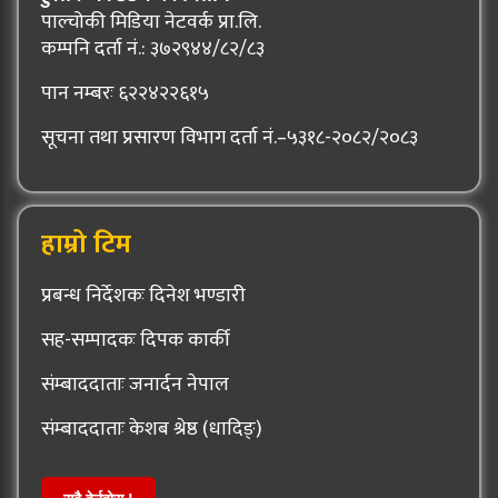
पाल्चोकी मिडिया नेटवर्क प्रा.लि.
कम्पनि दर्ता नं.: ३७२९४४/८२/८३
पान नम्बरः ६२२४२२६१५
सूचना तथा प्रसारण विभाग दर्ता नं.–५३१८-२०८२/२०८३
हाम्रो टिम
प्रबन्ध निर्देशकः दिनेश भण्डारी
सह-सम्पादकः दिपक कार्की
संम्बाददाताः जनार्दन नेपाल
संम्बाददाताः केशब श्रेष्ठ (धादिङ्)