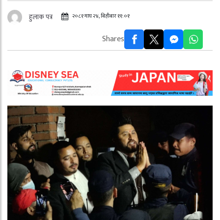
२०८१ माघ २४, बिहीबार ११:०१
हुलाक पत्र
Shares