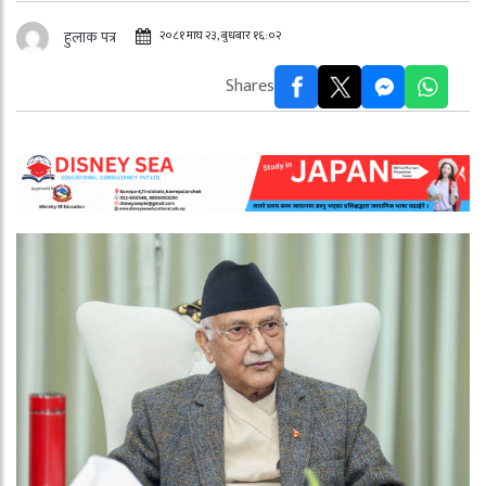
२०८१ माघ २३, बुधबार १६:०२
हुलाक पत्र
Shares