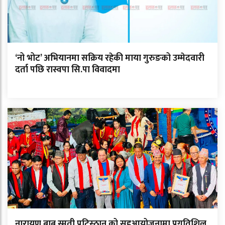
‘नो भोट’ अभियानमा सक्रिय रहेकी माया गुरुङको उम्मेदवारी
दर्ता पछि रास्वपा सि.पा विवादमा
नारायण बाबू स्मृती प्रटिस्ठान को सहआयोजनामा प्रगतिशिल