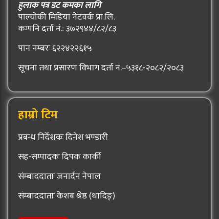
हुलाक पत्र डट कमका लागि
पाल्चोकी मिडिया नेटवर्क प्रा.लि.
कम्पनि दर्ता नं.: ३७२९४४/८२/८३
पान नम्बरः ६२२४२२६१५
सूचना तथा प्रसारण विभाग दर्ता नं.–५३१८-२०८२/२०८३
हाम्रो टिम
प्रबन्ध निर्देशकः दिनेश भण्डारी
सह-सम्पादकः दिपक कार्की
संम्बाददाताः जनार्दन नेपाल
संम्बाददाताः केशब श्रेष्ठ (धादिङ्)