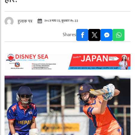
२०८१ माघ २३, बुधबार १५:३३
हुलाक पत्र
Shares