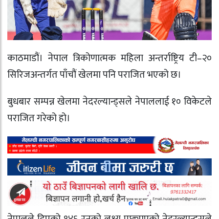
काठमाडौं। नेपाल त्रिकोणात्मक महिला अन्तर्राष्ट्रिय टी–२०
सिरिजअन्तर्गत पाँचौं खेलमा पनि पराजित भएको छ।
बुधबार सम्पन्न खेलमा नेदरल्यान्ड्सले नेपाललाई १० विकेटले
पराजित गरेको हो।
नेपालले दिएको १४६ रनको लक्ष्य पछ्याएको नेदरल्यान्ड्सले