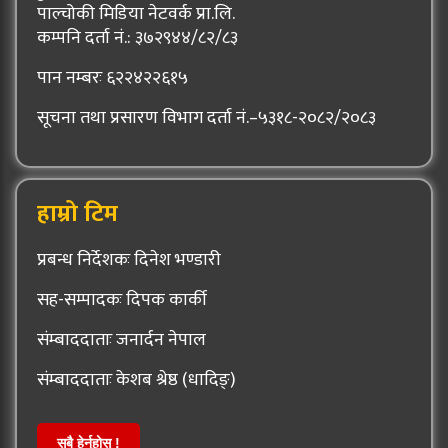
पाल्चोकी मिडिया नेटवर्क प्रा.लि.
कम्पनि दर्ता नं.: ३७२९४४/८२/८३
पान नम्बरः ६२२४२२६१५
सूचना तथा प्रसारण विभाग दर्ता नं.–५३१८-२०८२/२०८३
हाम्रो टिम
प्रबन्ध निर्देशकः दिनेश भण्डारी
सह-सम्पादकः दिपक कार्की
संम्बाददाताः जनार्दन नेपाल
संम्बाददाताः केशब श्रेष्ठ (धादिङ्)
सबै हेर्नुहोस् !