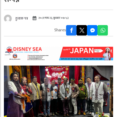
२०८१ माघ २३, बुधबार ०७:५३
हुलाक पत्र
Shares