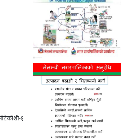
भोटेकोशी-१