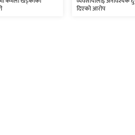
मा कमला खड्काको
व्यवसायीलाई अनावश्यक दु
री
दिएको आरोप