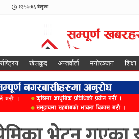
१२:५७:४८
बेलुका
्राष्ट्रिय
खेलकुद
अन्तर्वार्ता
मनोरञ्जन
शिक्षा
 प्रेमिका भेट्न गएक