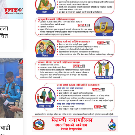
ल्ला
ाचित
कबाडी