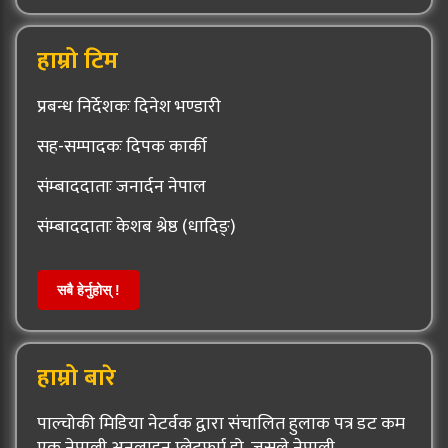
हाम्रो टिम
प्रबन्ध निर्देशकः दिनेश भण्डारी
सह-सम्पादकः दिपक कार्की
संम्बाददाताः जनार्दन नेपाल
संम्बाददाताः केशब श्रेष्ठ (धादिङ्)
सबै हेर्नुहोस् !
हाम्रो बारे
पाल्चोकी मिडिया नेटर्वक द्वारा संचालित हुलाक पत्र डट कम
एक नेपाली अनलाइन प्लेटफर्म हो, जसले नेपाली