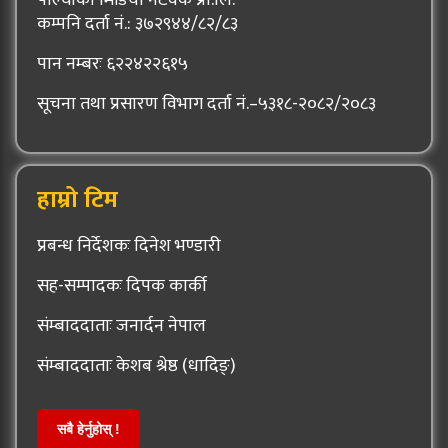
पाल्चोकी मिडिया नेटवर्क प्रा.लि.
कम्पनि दर्ता नं.: ३७२९४४/८२/८३
पान नम्बरः ६२२४२२६१५
सूचना तथा प्रसारण विभाग दर्ता नं.–५३१८-२०८२/२०८३
हाम्रो टिम
प्रबन्ध निर्देशकः दिनेश भण्डारी
सह-सम्पादकः दिपक कार्की
संम्बाददाताः जनार्दन नेपाल
संम्बाददाताः केशब श्रेष्ठ (धादिङ्)
सबै हेर्नुहोस् !