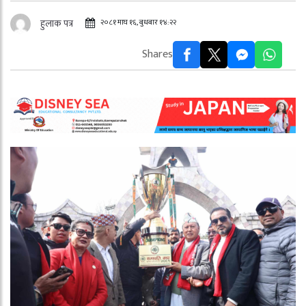
२०८१ माघ १६, बुधबार १४:२२
हुलाक पत्र
Shares