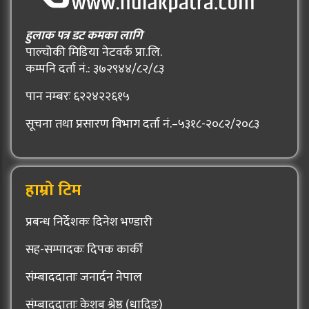
हुलाक पत्र डट कमका लागि
पाल्चोकी मिडिया नेटवर्क प्रा.लि.
कम्पनि दर्ता नं.: ३७२९४४/८२/८३
पान नम्बरः ६२२४२२६१५
सूचना तथा प्रसारण विभाग दर्ता नं.–५३१८-२०८२/२०८३
हाम्रो टिम
प्रबन्ध निर्देशकः दिनेश भण्डारी
सह-सम्पादकः दिपक कार्की
संम्बाददाताः जनार्दन नेपाल
संम्बाददाताः केशब श्रेष्ठ (धादिङ्)