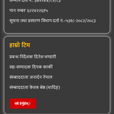
कम्पनि दर्ता नं.: ३७२९४४/८२/८३
पान नम्बरः ६२२४२२६१५
सूचना तथा प्रसारण विभाग दर्ता नं.–५३१८-२०८२/२०८३
हाम्रो टिम
प्रबन्ध निर्देशकः दिनेश भण्डारी
सह-सम्पादकः दिपक कार्की
संम्बाददाताः जनार्दन नेपाल
संम्बाददाताः केशब श्रेष्ठ (धादिङ्)
सबै हेर्नुहोस् !