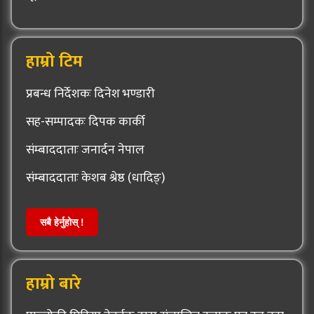
हाम्रो टिम
प्रबन्ध निर्देशकः दिनेश भण्डारी
सह-सम्पादकः दिपक कार्की
संम्बाददाताः जनार्दन नेपाल
संम्बाददाताः केशब श्रेष्ठ (धादिङ्)
सबै हेर्नुहोस् !
हाम्रो बारे