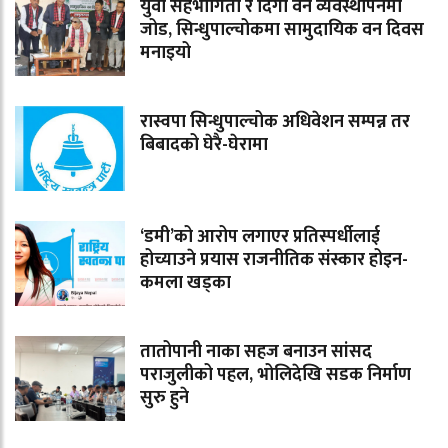
युवा सहभागिता र दिगो वन व्यवस्थापनमा
जोड, सिन्धुपाल्चोकमा सामुदायिक वन दिवस
मनाइयो
रास्वपा सिन्धुपाल्चोक अधिवेशन सम्पन्न तर
बिबादको घेरै-घेरामा
‘डमी’को आरोप लगाएर प्रतिस्पर्धीलाई
होच्याउने प्रयास राजनीतिक संस्कार होइन-
कमला खड्का
तातोपानी नाका सहज बनाउन सांसद
पराजुलीको पहल, भोलिदेखि सडक निर्माण
सुरु हुने