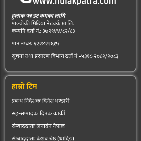
हुलाक पत्र डट कमका लागि
पाल्चोकी मिडिया नेटवर्क प्रा.लि.
कम्पनि दर्ता नं.: ३७२९४४/८२/८३
पान नम्बरः ६२२४२२६१५
सूचना तथा प्रसारण विभाग दर्ता नं.–५३१८-२०८२/२०८३
हाम्रो टिम
प्रबन्ध निर्देशकः दिनेश भण्डारी
सह-सम्पादकः दिपक कार्की
संम्बाददाताः जनार्दन नेपाल
संम्बाददाताः केशब श्रेष्ठ (धादिङ्)